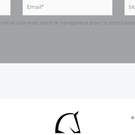
Email*
Site
we
iel et site web dans le navigateur pour la prochain
© 