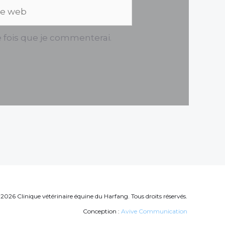
b
e fois que je commenterai.
2026 Clinique vétérinaire équine du Harfang. Tous droits réservés.
Conception :
Avive Communication