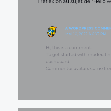
1 réflexion au sujet de “Hello w
A WORDPRESS COMME
MAI 10, 2022 À 6:03 PM
Hi, this is a comment.
To get started with moderatin
dashboard.
Commenter avatars come fr