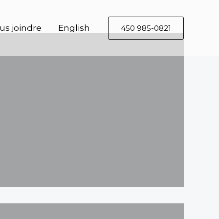
us joindre
English
450 985-0821