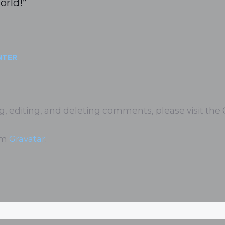
orld!”
NTER
g, editing, and deleting comments, please visit th
om
Gravatar
.