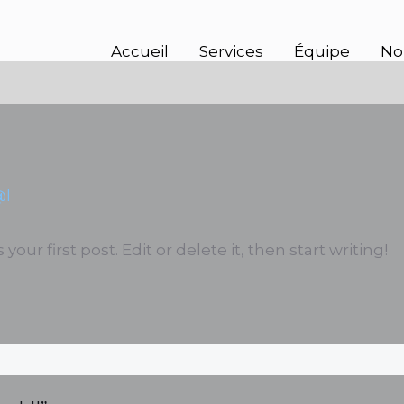
Accueil
Services
Équipe
No
@l
ur first post. Edit or delete it, then start writing!